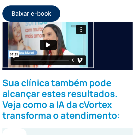
Baixar e-book
Sua clínica também pode
alcançar estes resultados.
Veja como a IA da cVortex
transforma o atendimento: